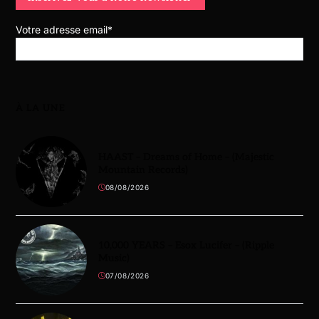
Votre adresse email*
À LA UNE
HAAST – Dreams of Home – (Majestic
Mountain Records)
08/08/2026
10,000 YEARS – Esox Lucifer – (Ripple
Music)
07/08/2026