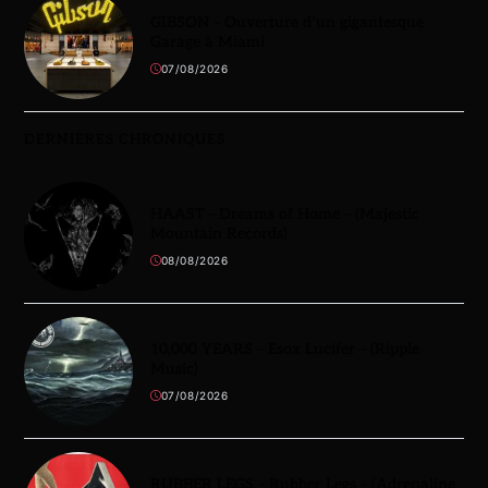
GIBSON – Ouverture d’un gigantesque
Garage à Miami
07/08/2026
DERNIÈRES CHRONIQUES
HAAST – Dreams of Home – (Majestic
Mountain Records)
08/08/2026
10,000 YEARS – Esox Lucifer – (Ripple
Music)
07/08/2026
RUBBER LEGS – Rubber Legs – (Adrenaline