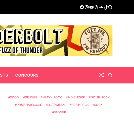
ISTS
CONCOURS
DOOM
GRUNGE
HEAVY-ROCK
INDIE-ROCK
NOISE-ROCK
POST-HARDCORE
POST-METAL
POST-ROCK
ROCK
STONER