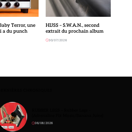
aby Terror, une
HIJSS – S.W.A.N., second
ui a du punch
extrait du prochain album
30/07/2026
DERNIÈRES CHRONIQUES
RUBBER LEGS – Rubber Legs –
(Adrenaline Fix Music/Banana Juice)
06/08/2026