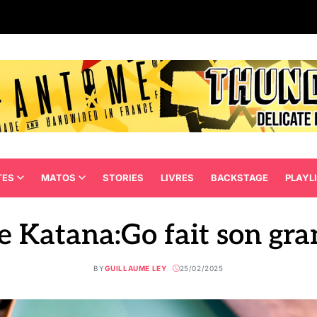
TES
MATOS
STORIES
LIVRES
BACKSTAGE
PLAYL
e Katana:Go fait son gra
BY
GUILLAUME LEY
25/02/2025