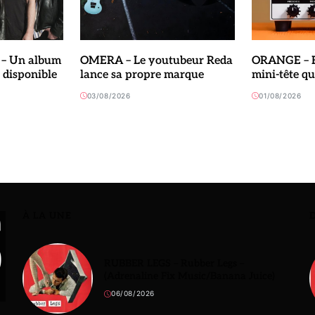
 Un album
OMERA – Le youtubeur Reda
ORANGE – B
 disponible
lance sa propre marque
mini-tête q
03/08/2026
01/08/2026
À LA UNE
RUBBER LEGS – Rubber Legs –
(Adrenaline Fix Music/Banana Juice)
06/08/2026