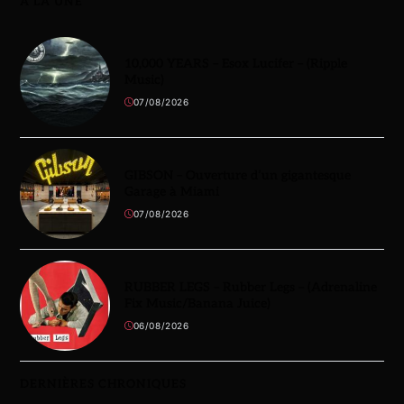
À LA UNE
10,000 YEARS – Esox Lucifer – (Ripple
Music)
07/08/2026
GIBSON – Ouverture d’un gigantesque
Garage à Miami
07/08/2026
RUBBER LEGS – Rubber Legs – (Adrenaline
Fix Music/Banana Juice)
06/08/2026
DERNIÈRES CHRONIQUES