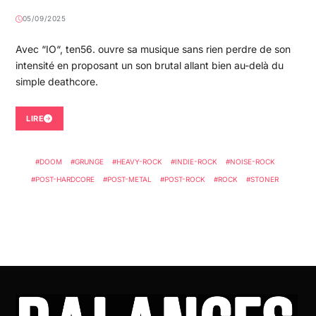
05/09/2025
Avec “IO“, ten56. ouvre sa musique sans rien perdre de son
intensité en proposant un son brutal allant bien au-delà du
simple deathcore.
LIRE
DOOM
GRUNGE
HEAVY-ROCK
INDIE-ROCK
NOISE-ROCK
POST-HARDCORE
POST-METAL
POST-ROCK
ROCK
STONER