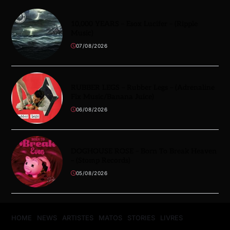
10,000 YEARS – Esox Lucifer – (Ripple
Music)
07/08/2026
RUBBER LEGS – Rubber Legs – (Adrenaline
Fix Music/Banana Juice)
06/08/2026
DOGHOUSE ROSE – Born To Break Heaven
– (Stomp Records)
05/08/2026
HOME
NEWS
ARTISTES
MATOS
STORIES
LIVRES