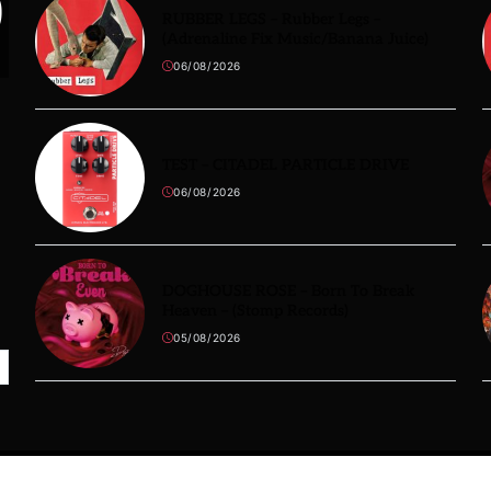
RUBBER LEGS – Rubber Legs –
(Adrenaline Fix Music/Banana Juice)
06/08/2026
TEST – CITADEL PARTICLE DRIVE
06/08/2026
DOGHOUSE ROSE – Born To Break
Heaven – (Stomp Records)
05/08/2026
HOME
NEWS
ARTISTES
MATO