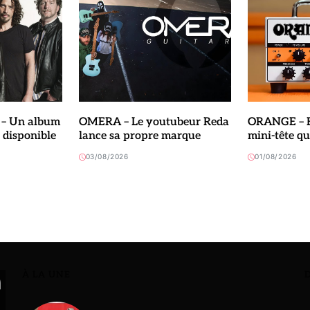
 Un album
OMERA – Le youtubeur Reda
ORANGE – B
 disponible
lance sa propre marque
mini-tête q
03/08/2026
01/08/2026
À LA UNE