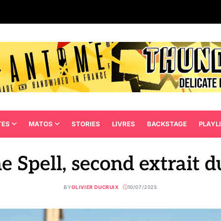
TES
MATOS
STORIES
LIVRES
BACKSTAGE
PLAYL
pell, second extrait d
BY
OLIVIER DUCRUIX
10/07/2025