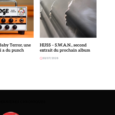
aby Terror, une
HIJSS – S.W.A.N., second
ui a du punch
extrait du prochain album
30/07/2026
DERNIÈRES CHRONIQUES