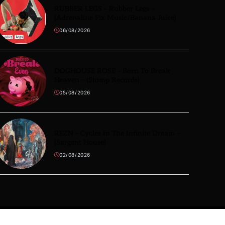
RUBBER LEGS – Rubber Legs –
(Adrenaline Fix Music/Banana Juice)
06/08/2026
DOGHOUSE ROSE – Born To Break
Heaven – (Stomp Records)
05/08/2026
REZN – Cycles In The Infinite Dream –
(Sargent House)
02/08/2026
S
STORIES
LIVRES
BACKSTAGE
PLAYLISTS
CONCOURS