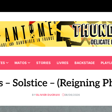
TES
MATOS
STORIES
LIVRES
BACKSTAGE
PLAYL
 – Solstice – (Reigning 
BY
OLIVIER DUCRUIX
08/06/2026