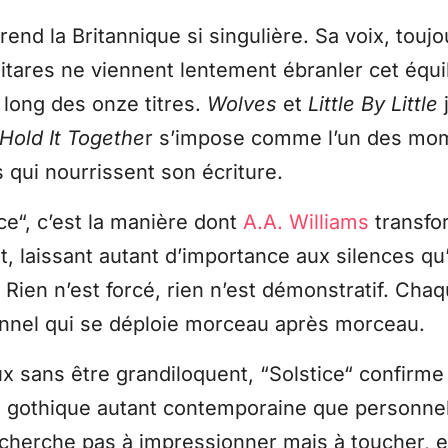
rend la Britannique si singulière. Sa voix, toujo
uitares ne viennent lentement ébranler cet équ
u long des onze titres.
Wolves
et
Little By Little
Hold It Togethe
r s’impose comme l’un des mom
s qui nourrissent son écriture.
ce“, c’est la manière dont
A.A. Williams
transfo
t, laissant autant d’importance aux silences qu
. Rien n’est forcé, rien n’est démonstratif. Ch
onnel qui se déploie morceau après morceau.
 sans être grandiloquent, “Solstice“ confirme l
 gothique autant contemporaine que personnel
herche pas à impressionner mais à toucher, et 