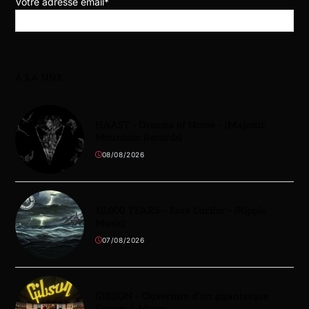
Votre adresse email*
À LA UNE
HAAST – Dreams of Home – (Majestic
Mountain Records)
08/08/2026
10,000 YEARS – Esox Lucifer – (Ripple
Music)
07/08/2026
GIBSON – Ouverture d’un gigantesque
Garage à Miami