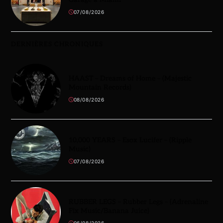
07/08/2026
DERNIÈRES CHRONIQUES
HAAST – Dreams of Home – (Majestic
Mountain Records)
08/08/2026
10,000 YEARS – Esox Lucifer – (Ripple
Music)
07/08/2026
RUBBER LEGS – Rubber Legs – (Adrenaline
Fix Music/Banana Juice)
06/08/2026