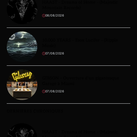
HAAST – Dreams of Home – (Majestic
Mountain Records)
08/08/2026
10,000 YEARS – Esox Lucifer – (Ripple
Music)
07/08/2026
GIBSON – Ouverture d’un gigantesque
Garage à Miami
07/08/2026
DERNIÈRES CHRONIQUES
HAAST – Dreams of Home – (Majestic