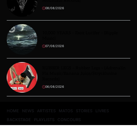
Mountain Records)
08/08/2026
10,000 YEARS – Esox Lucifer – (Ripple
Music)
07/08/2026
RUBBER LEGS – Rubber Legs – (Adrenalin
Fix Music/Banana Juice/Stryckhnine
Recordz)
06/08/2026
HOME
NEWS
ARTISTES
MATOS
STORIES
LIVRES
BACKSTAGE
PLAYLISTS
CONCOURS
Copyright © 2026
- Powered by
Magty
.