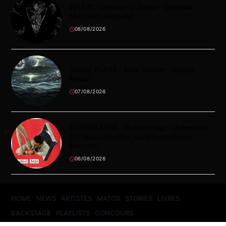
HAAST – Dreams of Home – (Majestic
Mountain Records)
08/08/2026
10,000 YEARS – Esox Lucifer – (Ripple
Music)
07/08/2026
RUBBER LEGS – Rubber Legs – (Adrenalin
Fix Music/Banana Juice/Stryckhnine
Recordz)
06/08/2026
HOME
NEWS
ARTISTES
MATOS
STORIES
LIVRES
BACKSTAGE
PLAYLISTS
CONCOURS