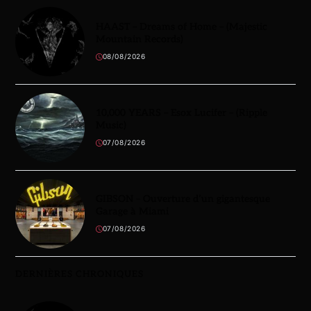
HAAST – Dreams of Home – (Majestic
Mountain Records)
08/08/2026
10,000 YEARS – Esox Lucifer – (Ripple
Music)
07/08/2026
GIBSON – Ouverture d’un gigantesque
Garage à Miami
07/08/2026
DERNIÈRES CHRONIQUES