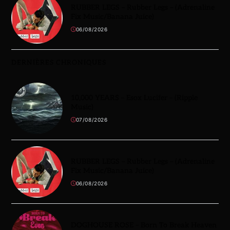
RUBBER LEGS – Rubber Legs – (Adrenaline
Fix Music/Banana Juice)
06/08/2026
DERNIÈRES CHRONIQUES
10,000 YEARS – Esox Lucifer – (Ripple
Music)
07/08/2026
RUBBER LEGS – Rubber Legs – (Adrenaline
Fix Music/Banana Juice)
06/08/2026
DOGHOUSE ROSE – Born To Break Heaven