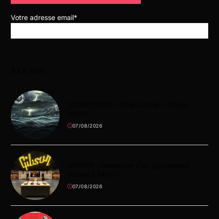
Votre adresse email*
À LA UNE
10,000 YEARS – Esox Lucifer – (Ripple
Music)
07/08/2026
GIBSON – Ouverture d’un gigantesque
Garage à Miami
07/08/2026