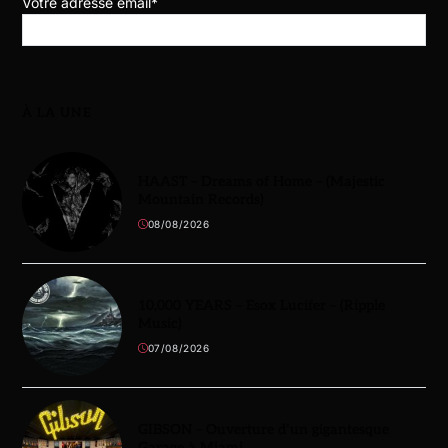
Votre adresse email*
À LA UNE
HAAST – Dreams of Home – (Majestic
Mountain Records)
08/08/2026
10,000 YEARS – Esox Lucifer – (Ripple
Music)
07/08/2026
GIBSON – Ouverture d’un gigantesque
Garage à Miami