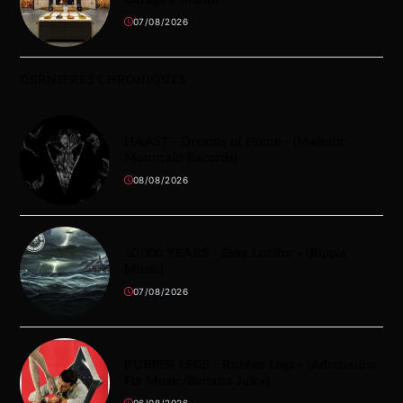
07/08/2026
DERNIÈRES CHRONIQUES
HAAST – Dreams of Home – (Majestic
Mountain Records)
08/08/2026
10,000 YEARS – Esox Lucifer – (Ripple
Music)
07/08/2026
RUBBER LEGS – Rubber Legs – (Adrenaline
Fix Music/Banana Juice)
06/08/2026