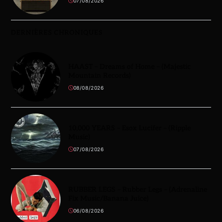
07/08/2026
DERNIÈRES CHRONIQUES
HAAST – Dreams of Home – (Majestic
Mountain Records)
08/08/2026
10,000 YEARS – Esox Lucifer – (Ripple
Music)
07/08/2026
RUBBER LEGS – Rubber Legs – (Adrenaline
Fix Music/Banana Juice)
06/08/2026