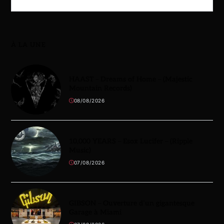
À LA UNE
HAAST – Dreams of Home – (Majestic
Mountain Records)
08/08/2026
10,000 YEARS – Esox Lucifer – (Ripple
Music)
07/08/2026
GIBSON – Ouverture d’un gigantesque
Garage à Miami