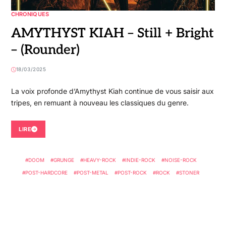
CHRONIQUES
AMYTHYST KIAH – Still + Bright
– (Rounder)
18/03/2025
La voix profonde d’Amythyst Kiah continue de vous saisir aux
tripes, en remuant à nouveau les classiques du genre.
LIRE
DOOM
GRUNGE
HEAVY-ROCK
INDIE-ROCK
NOISE-ROCK
POST-HARDCORE
POST-METAL
POST-ROCK
ROCK
STONER